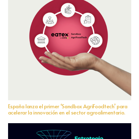
España lanza el primer ‘Sandbox AgriFoodtech’ para
acelerar la innovación en el sector agroalimentario.