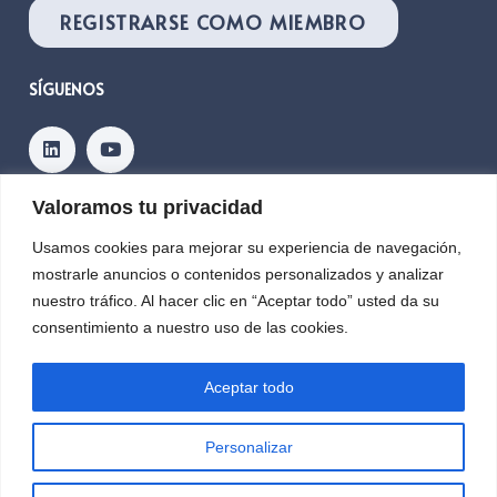
REGISTRARSE COMO MIEMBRO
SÍGUENOS
Valoramos tu privacidad
Contacto
Usamos cookies para mejorar su experiencia de navegación,
mostrarle anuncios o contenidos personalizados y analizar
nuestro tráfico. Al hacer clic en “Aceptar todo” usted da su
Copyright © 2026, PLANETIC
consentimiento a nuestro uso de las cookies.
Aceptar todo
Ayuda PRTR2024-002846 financiada por:
Personalizar