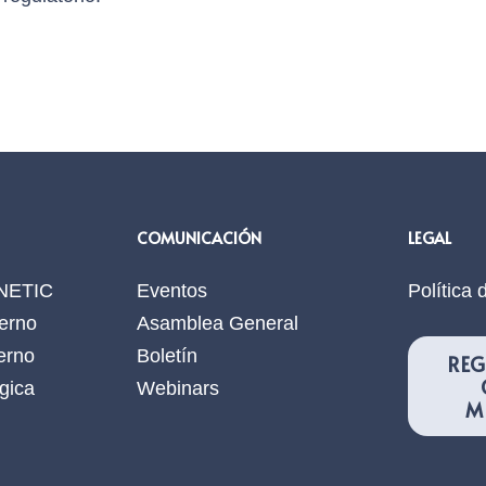
COMUNICACIÓN
LEGAL
ANETIC
Eventos
Política 
erno
Asamblea General
erno
Boletín
REG
gica
Webinars
M