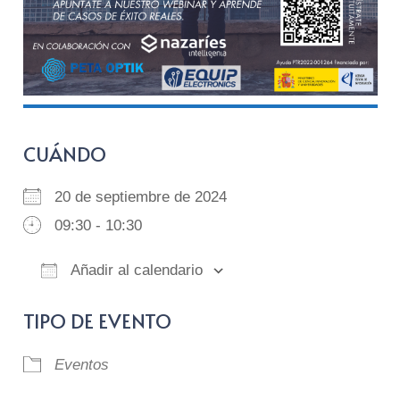
CUÁNDO
20 de septiembre de 2024
09:30 - 10:30
Añadir al calendario
Descargar ICS
Google Calendar
iCalendar
Of
TIPO DE EVENTO
Eventos