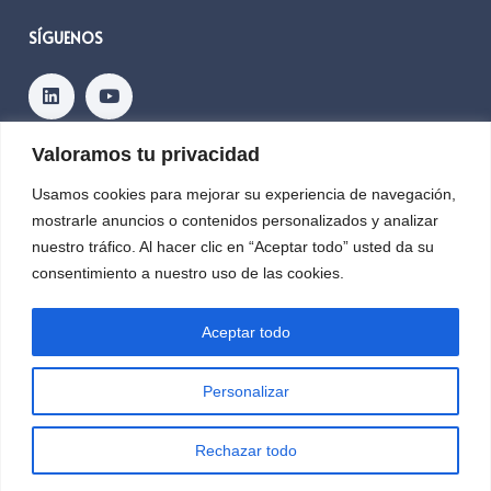
SÍGUENOS
Valoramos tu privacidad
Contacto
Usamos cookies para mejorar su experiencia de navegación,
mostrarle anuncios o contenidos personalizados y analizar
nuestro tráfico. Al hacer clic en “Aceptar todo” usted da su
Copyright © 2026, PLANETIC
consentimiento a nuestro uso de las cookies.
Aceptar todo
Ayuda PRTR2024-002846 financiada por:
Personalizar
Rechazar todo
Español