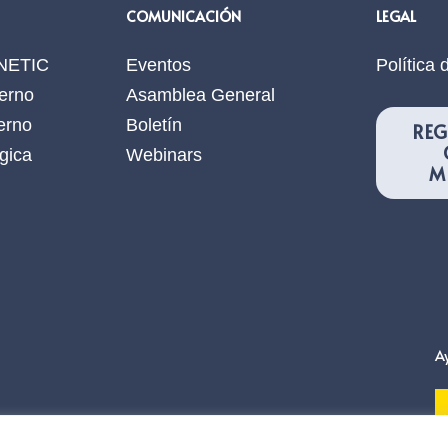
COMUNICACIÓN
LEGAL
ANETIC
Eventos
Política 
erno
Asamblea General
erno
Boletín
REG
gica
Webinars
M
A