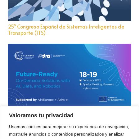
25º Congreso Español de Sistemas Inteligentes de
Transporte (ITS)
Future-Ready On-Demand Solutions with AI, Data
Valoramos tu privacidad
and Robotics – Hibrido
Usamos cookies para mejorar su experiencia de navegación,
mostrarle anuncios o contenidos personalizados y analizar